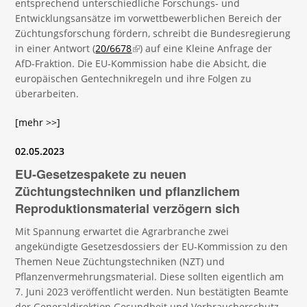
entsprechend unterschiedliche Forschungs- und
Entwicklungsansätze im vorwettbewerblichen Bereich der
Züchtungsforschung fördern, schreibt die Bundesregierung
in einer Antwort (
20/6678
(link is external)
) auf eine Kleine Anfrage der
AfD-Fraktion. Die EU-Kommission habe die Absicht, die
europäischen Gentechnikregeln und ihre Folgen zu
überarbeiten.
[mehr >>]
02.05.2023
EU-Gesetzespakete zu neuen
Züchtungstechniken und pflanzlichem
Reproduktionsmaterial verzögern sich
Mit Spannung erwartet die Agrarbranche zwei
angekündigte Gesetzesdossiers der EU-Kommission zu den
Themen Neue Züchtungstechniken (NZT) und
Pflanzenvermehrungsmaterial. Diese sollten eigentlich am
7. Juni 2023 veröffentlicht werden. Nun bestätigten Beamte
der Generaldirektion Gesundheit und Verbraucherschutz