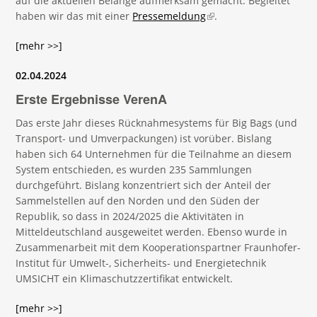
auf die aktuellen Belange aufmerksam gemacht. Begleitet
exter
haben wir das mit einer
Pressemeldung
(link is external)
.
[mehr >>]
02.04.2024
Erste Ergebnisse VerenA
Das erste Jahr dieses Rücknahmesystems für Big Bags (und
Transport- und Umverpackungen) ist vorüber. Bislang
haben sich 64 Unternehmen für die Teilnahme an diesem
System entschieden, es wurden 235 Sammlungen
durchgeführt. Bislang konzentriert sich der Anteil der
Sammelstellen auf den Norden und den Süden der
Republik, so dass in 2024/2025 die Aktivitäten in
Mitteldeutschland ausgeweitet werden. Ebenso wurde in
Zusammenarbeit mit dem Kooperationspartner Fraunhofer-
Institut für Umwelt-, Sicherheits- und Energietechnik
UMSICHT ein Klimaschutzzertifikat entwickelt.
[mehr >>]