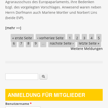
Agrarausschuss des Europaparlaments, ihre Bedenken
bzgl. des vorgelegten Vorschlages. Anwesend waren neben
Herrn Dorfmann auch Marlene Mortler und Norbert Lins
(beide EVP).
[mehr >>]
Seiten
« erste Seite
‹ vorherige Seite
1
2
3
4
5
6
7
8
9
…
nächste Seite ›
letzte Seite »
Weitere Meldungen
Suchformular
Suche
ANMELDUNG FÜR MITGLIEDER
Benutzername
*