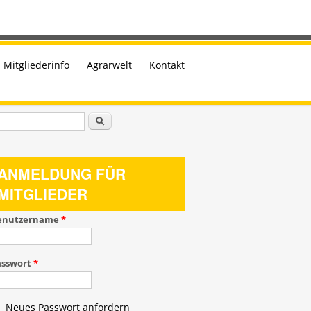
Mitgliederinfo
Agrarwelt
Kontakt
uchformular
Suche
ANMELDUNG FÜR
MITGLIEDER
enutzername
*
asswort
*
Neues Passwort anfordern