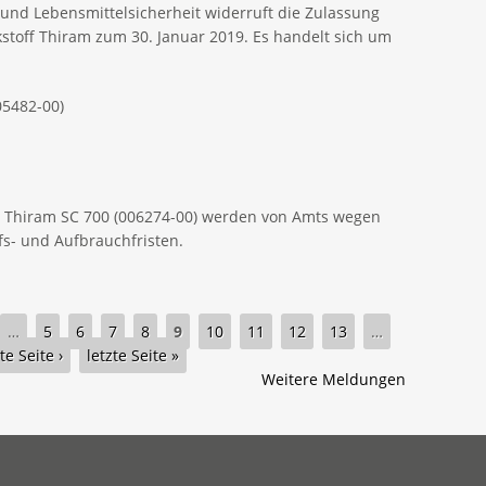
nd Lebensmittelsicherheit widerruft die Zulassung
kstoff Thiram zum 30. Januar 2019. Es handelt sich um
5482-00)
d Thiram SC 700 (006274-00) werden von Amts wegen
fs- und Aufbrauchfristen.
…
5
6
7
8
9
10
11
12
13
…
e Seite ›
letzte Seite »
Weitere Meldungen