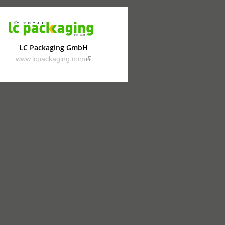
LC Packaging GmbH
(link is external)
www.lcpackaging.com