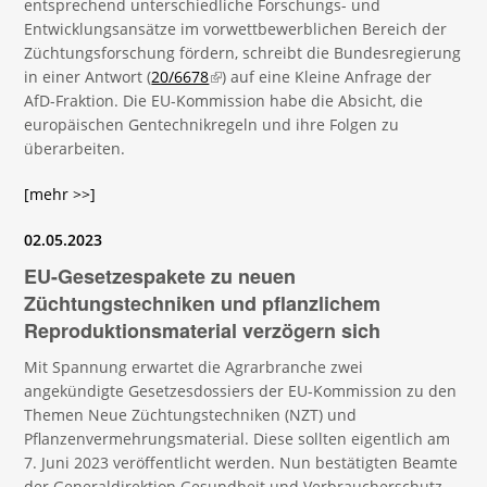
entsprechend unterschiedliche Forschungs- und
Entwicklungsansätze im vorwettbewerblichen Bereich der
Züchtungsforschung fördern, schreibt die Bundesregierung
in einer Antwort (
20/6678
(link is external)
) auf eine Kleine Anfrage der
AfD-Fraktion. Die EU-Kommission habe die Absicht, die
europäischen Gentechnikregeln und ihre Folgen zu
überarbeiten.
[mehr >>]
02.05.2023
EU-Gesetzespakete zu neuen
Züchtungstechniken und pflanzlichem
Reproduktionsmaterial verzögern sich
Mit Spannung erwartet die Agrarbranche zwei
angekündigte Gesetzesdossiers der EU-Kommission zu den
Themen Neue Züchtungstechniken (NZT) und
Pflanzenvermehrungsmaterial. Diese sollten eigentlich am
7. Juni 2023 veröffentlicht werden. Nun bestätigten Beamte
der Generaldirektion Gesundheit und Verbraucherschutz