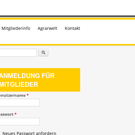
Mitgliederinfo
Agrarwelt
Kontakt
uchformular
Suche
ANMELDUNG FÜR
MITGLIEDER
enutzername
*
asswort
*
Neues Passwort anfordern