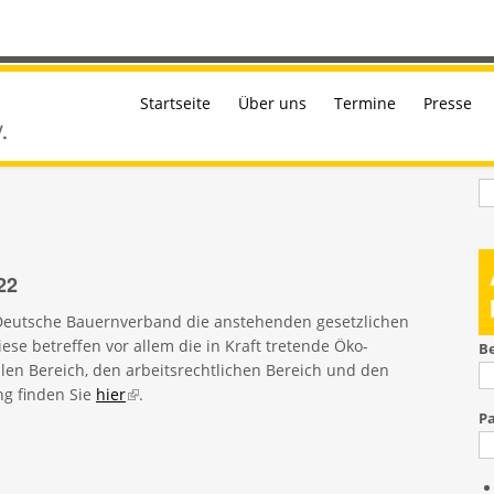
Startseite
Über uns
Termine
Presse
S
22
 Deutsche Bauernverband die anstehenden gesetzlichen
e betreffen vor allem die in Kraft tretende Öko-
B
en Bereich, den arbeitsrechtlichen Bereich und den
ng finden Sie
hier
(link is external)
.
P