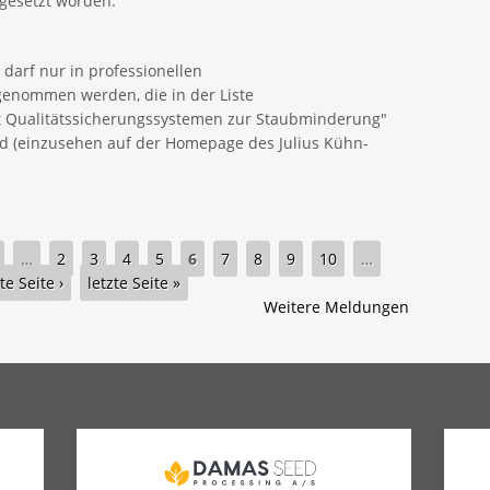
sgesetzt worden.
darf nur in professionellen
enommen werden, die in der Liste
 Qualitätssicherungssystemen zur Staubminderung"
ind (einzusehen auf der Homepage des Julius Kühn-
…
2
3
4
5
6
7
8
9
10
…
e Seite ›
letzte Seite »
Weitere Meldungen