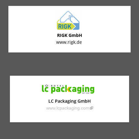
RIGK GmbH
www.rigk.de
LC Packaging GmbH
(link is external)
www.lcpackaging.com