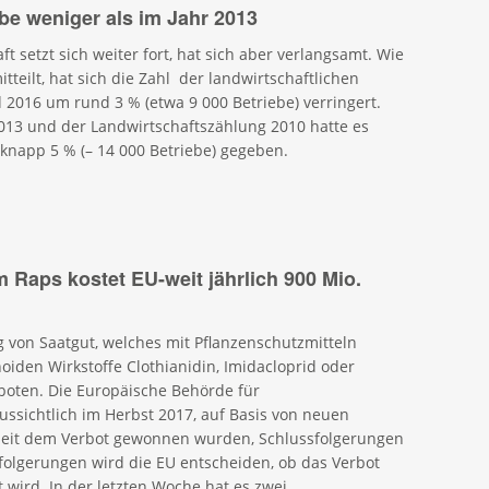
ebe weniger als im Jahr 2013
t setzt sich weiter fort, hat sich aber verlangsamt. Wie
tteilt, hat sich die Zahl der landwirtschaftlichen
2016 um rund 3 % (etwa 9 000 Betriebe) verringert.
013 und der Landwirtschaftszählung 2010 hatte es
knapp 5 % (– 14 000 Betriebe) gegeben.
m Raps kostet EU-weit jährlich 900 Mio.
 von Saatgut, welches mit Pflanzenschutzmitteln
oiden Wirkstoffe Clothianidin, Imidacloprid oder
boten. Die Europäische Behörde für
ussichtlich im Herbst 2017, auf Basis von neuen
 seit dem Verbot gewonnen wurden, Schlussfolgerungen
folgerungen wird die EU entscheiden, ob das Verbot
wird. In der letzten Woche hat es zwei