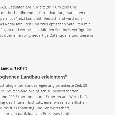
el-2B Satelliten am 7. März 2017 um 2:49 Uhr
tt der hochauflösenden Fernerkundungssatelliten des
rnicus“ jetzt komplett. Deutschland wird nun
wei Radarsatelliten und zwei optischen Satelliten mit
logen und vermessen. Mit den Sentinels verfügt die
is über eine völlig neuartige Datenquelle und diese in
 Landwirtschaft
ogischen Landbau erleichtern"
tsstrategie der Bundesregierung verankerte Ziel, 20
e in Deutschland ökologisch zu bewirtschaften,
 rund 200 Expertinnen und Experten aus Wirtschaft,
ung des Thünen-Instituts, einer wissenschaftlichen
iums für Ernährung und Landwirtschaft,
jährigen partizipativen Prozesses ist die