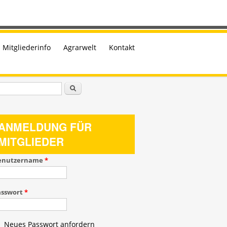
Mitgliederinfo
Agrarwelt
Kontakt
uchformular
Suche
ANMELDUNG FÜR
MITGLIEDER
enutzername
*
asswort
*
Neues Passwort anfordern