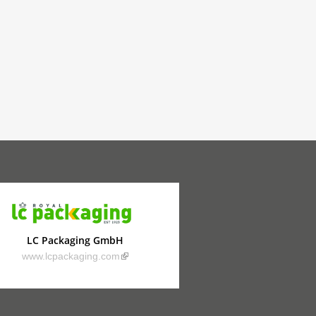
LC Packaging GmbH
(link is external)
www.lcpackaging.com