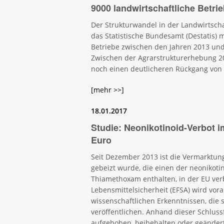
9000 landwirt­schaftliche Betri
Der Strukturwandel in der Landwirtschaf
das Statistische Bundesamt (Destatis) mi
Betriebe zwischen den Jahren 2013 und 
Zwischen der Agrarstrukturerhebung 2
noch einen deutlicheren Rückgang von 
[mehr >>]
18.01.2017
Studie: Neonikotinoid-Verbot i
Euro
Seit Dezember 2013 ist die Vermarktung
gebeizt wurde, die einen der neonikotin
Thiamethoxam enthalten, in der EU ver
Lebensmittelsicherheit (EFSA) wird vora
wissenschaftlichen Erkenntnissen, die
veröffentlichen. Anhand dieser Schluss
aufgehoben, beibehalten oder geändert 