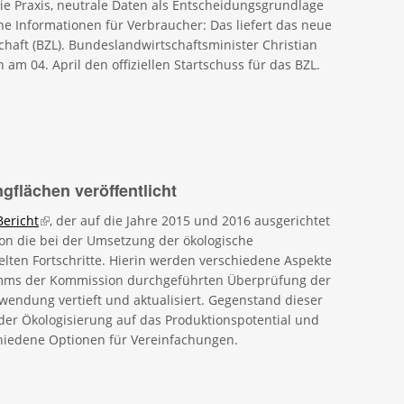
ie Praxis, neutrale Daten als Entscheidungsgrundlage
he Informationen für Verbraucher: Das liefert das neue
aft (BZL). Bundeslandwirtschaftsminister Christian
am 04. April den offiziellen Startschuss für das BZL.
gflächen veröffentlicht
Bericht
(link is external)
, der auf die Jahre 2015 und 2016 ausgerichtet
ion die bei der Umsetzung der ökologische
elten Fortschritte. Hierin werden verschiedene Aspekte
mms der Kommission durchgeführten Überprüfung der
wendung vertieft und aktualisiert. Gegenstand dieser
er Ökologisierung auf das Produktionspotential und
hiedene Optionen für Vereinfachungen.