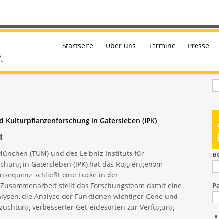
Startseite
Über uns
Termine
Presse
S
nd Kulturpflanzenforschung in Gatersleben (IPK)
t
München (TUM) und des Leibniz-Instituts für
B
schung in Gatersleben (IPK) hat das Roggengenom
ensequenz schließt eine Lücke in der
r Zusammenarbeit stellt das Forschungsteam damit eine
P
ysen, die Analyse der Funktionen wichtiger Gene und
szüchtung verbesserter Getreidesorten zur Verfügung.