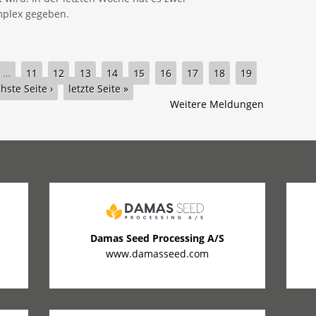
plex gegeben.
…
11
12
13
14
15
16
17
18
19
hste Seite ›
letzte Seite »
Weitere Meldungen
Damas Seed Processing A/S
www.damasseed.com