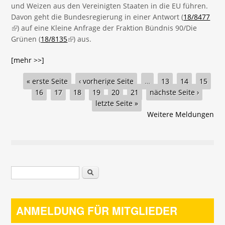
und Weizen aus den Vereinigten Staaten in die EU führen.
Davon geht die Bundesregierung in einer Antwort (
18/8477
(link is external)
) auf eine Kleine Anfrage der Fraktion Bündnis 90/Die
Grünen (
18/8135
(link is external)
) aus.
[mehr >>]
Seiten
« erste Seite
‹ vorherige Seite
…
13
14
15
16
17
18
19
20
21
nächste Seite ›
letzte Seite »
Weitere Meldungen
Suchformular
Suche
ANMELDUNG FÜR MITGLIEDER