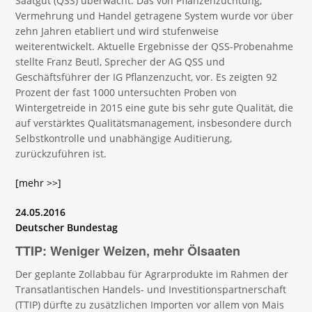
Saatgut (QSS) überwacht. Das von Pflanzenzüchtung,
Vermehrung und Handel getragene System wurde vor über
zehn Jahren etabliert und wird stufenweise
weiterentwickelt. Aktuelle Ergebnisse der QSS-Probenahme
stellte Franz Beutl, Sprecher der AG QSS und
Geschäftsführer der IG Pflanzenzucht, vor. Es zeigten 92
Prozent der fast 1000 untersuchten Proben von
Wintergetreide in 2015 eine gute bis sehr gute Qualität, die
auf verstärktes Qualitätsmanagement, insbesondere durch
Selbstkontrolle und unabhängige Auditierung,
zurückzuführen ist.
[mehr >>]
24.05.2016
Deutscher Bundestag
TTIP: Weniger Weizen, mehr Ölsaaten
Der geplante Zollabbau für Agrarprodukte im Rahmen der
Transatlantischen Handels- und Investitionspartnerschaft
(TTIP) dürfte zu zusätzlichen Importen vor allem von Mais