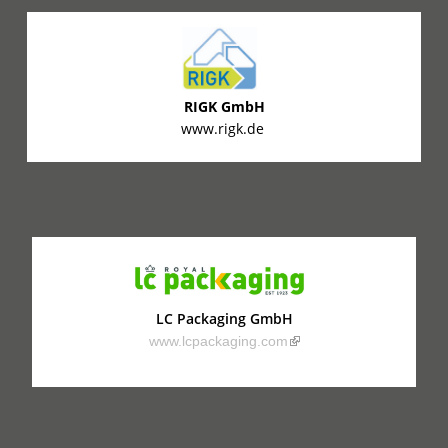
RIGK GmbH
www.rigk.de
LC Packaging GmbH
(link is external)
www.lcpackaging.com