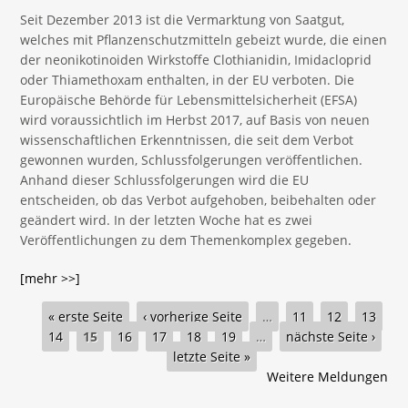
Seit Dezember 2013 ist die Vermarktung von Saatgut,
welches mit Pflanzenschutzmitteln gebeizt wurde, die einen
der neonikotinoiden Wirkstoffe Clothianidin, Imidacloprid
oder Thiamethoxam enthalten, in der EU verboten. Die
Europäische Behörde für Lebensmittelsicherheit (EFSA)
wird voraussichtlich im Herbst 2017, auf Basis von neuen
wissenschaftlichen Erkenntnissen, die seit dem Verbot
gewonnen wurden, Schlussfolgerungen veröffentlichen.
Anhand dieser Schlussfolgerungen wird die EU
entscheiden, ob das Verbot aufgehoben, beibehalten oder
geändert wird. In der letzten Woche hat es zwei
Veröffentlichungen zu dem Themenkomplex gegeben.
[mehr >>]
Seiten
« erste Seite
‹ vorherige Seite
…
11
12
13
14
15
16
17
18
19
…
nächste Seite ›
letzte Seite »
Weitere Meldungen