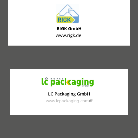
RIGK GmbH
www.rigk.de
LC Packaging GmbH
(link is external)
www.lcpackaging.com