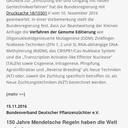
GRÜNEN zur „Einstufung von und Umgang mit neuen
Gentechnikverfahren“ hat die Bundesregierung mit
Drucksache 18/10301
(link is external)
vom 10. November 2016
geantwortet. In einer Vorbemerkung stellt die
Bundesregierung fest, dass zur Beantwortung der Kleinen
Anfrage die
Verfahren der Genome Editierung
wie
Oligonukleotidgesteuerte Mutagenese (ODM), Zinkfinger-
Nuklease-Techniken (ZFN 1, 2 und 3), RNA-abhängige DNA-
Methylierung (RdDM), das CRISPR1/Cas-Nuklease System
und die „Transcription Activator-like Effector Nuclease“
(TALEN) sowie Cisgenese, Intragenese, Pfropfung,
Agroinfiltration und „Reverse Breeding“ als Neue Techniken
(NT) oder, soweit die Züchtung spezifisch betroffen ist, als
Neue Züchtungstechniken (NZT) bezeichnet werden.
[mehr >>]
15.11.2016
Bundesverband Deutscher Pflanzenzüchter e.V.
150 Jahre Mendelsche Regeln haben die Welt