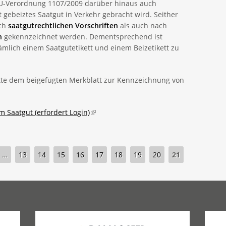
 EU-Verordnung 1107/2009 darüber hinaus auch
 gebeiztes Saatgut in Verkehr gebracht wird. Seither
ach
saatgutrechtlichen Vorschriften
als auch nach
n
gekennzeichnet werden. Dementsprechend ist
nämlich einem Saatgutetikett und einem Beizetikett zu
tte dem beigefügten Merkblatt zur Kennzeichnung von
 Saatgut (erfordert Login)
(link is external)
…
13
14
15
16
17
18
19
20
21