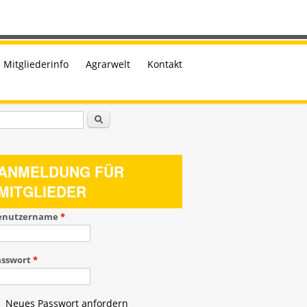
Mitgliederinfo
Agrarwelt
Kontakt
uchformular
Suche
ANMELDUNG FÜR
MITGLIEDER
enutzername
*
asswort
*
Neues Passwort anfordern