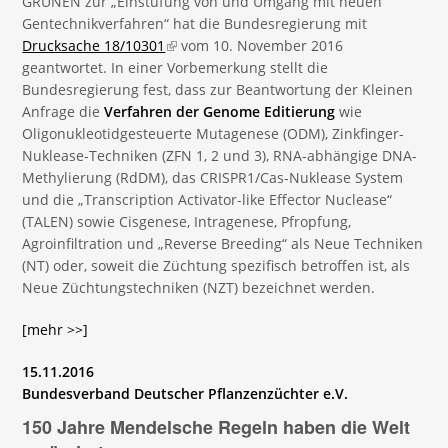
GRÜNEN zur „Einstufung von und Umgang mit neuen
Gentechnikverfahren“ hat die Bundesregierung mit
Drucksache 18/10301
(link is external)
vom 10. November 2016
geantwortet. In einer Vorbemerkung stellt die
Bundesregierung fest, dass zur Beantwortung der Kleinen
Anfrage die
Verfahren der Genome Editierung
wie
Oligonukleotidgesteuerte Mutagenese (ODM), Zinkfinger-
Nuklease-Techniken (ZFN 1, 2 und 3), RNA-abhängige DNA-
Methylierung (RdDM), das CRISPR1/Cas-Nuklease System
und die „Transcription Activator-like Effector Nuclease“
(TALEN) sowie Cisgenese, Intragenese, Pfropfung,
Agroinfiltration und „Reverse Breeding“ als Neue Techniken
(NT) oder, soweit die Züchtung spezifisch betroffen ist, als
Neue Züchtungstechniken (NZT) bezeichnet werden.
[mehr >>]
15.11.2016
Bundesverband Deutscher Pflanzenzüchter e.V.
150 Jahre Mendelsche Regeln haben die Welt