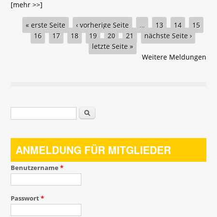
[mehr >>]
Seiten
« erste Seite
‹ vorherige Seite
…
13
14
15
16
17
18
19
20
21
nächste Seite ›
letzte Seite »
Weitere Meldungen
Suchformular
Suche
ANMELDUNG FÜR MITGLIEDER
Benutzername
*
Passwort
*