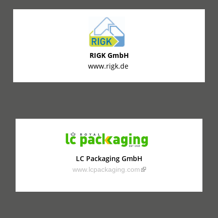
RIGK GmbH
www.rigk.de
LC Packaging GmbH
(link is external)
www.lcpackaging.com