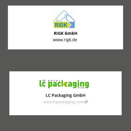
RIGK GmbH
www.rigk.de
LC Packaging GmbH
(link is external)
www.lcpackaging.com