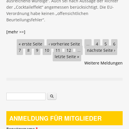
ausreichend würdige“. Auch sei nach Aussage der Richter
der „Cocktaileffekt“ angemessen berücksichtigt. Die EU-
Verordnung habe keinen „offensichtlichen
Beurteilungsfehler“.
[mehr >>]
Seiten
« erste Seite
‹ vorherige Seite
…
4
5
6
7
8
9
10
11
12
…
nächste Seite ›
letzte Seite »
Weitere Meldungen
Suchformular
Suche
ANMELDUNG FÜR MITGLIEDER
Benutzername
*