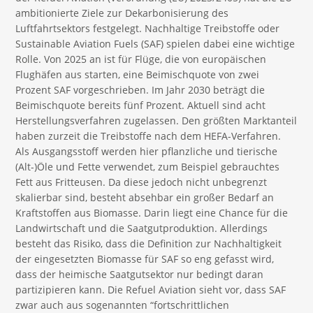
ambitionierte Ziele zur Dekarbonisierung des
Luftfahrtsektors festgelegt. Nachhaltige Treibstoffe oder
Sustainable Aviation Fuels (SAF) spielen dabei eine wichtige
Rolle. Von 2025 an ist für Flüge, die von europäischen
Flughäfen aus starten, eine Beimischquote von zwei
Prozent SAF vorgeschrieben. Im Jahr 2030 beträgt die
Beimischquote bereits fünf Prozent. Aktuell sind acht
Herstellungsverfahren zugelassen. Den größten Marktanteil
haben zurzeit die Treibstoffe nach dem HEFA-Verfahren.
Als Ausgangsstoff werden hier pflanzliche und tierische
(Alt-)Öle und Fette verwendet, zum Beispiel gebrauchtes
Fett aus Fritteusen. Da diese jedoch nicht unbegrenzt
skalierbar sind, besteht absehbar ein großer Bedarf an
Kraftstoffen aus Biomasse. Darin liegt eine Chance für die
Landwirtschaft und die Saatgutproduktion. Allerdings
besteht das Risiko, dass die Definition zur Nachhaltigkeit
der eingesetzten Biomasse für SAF so eng gefasst wird,
dass der heimische Saatgutsektor nur bedingt daran
partizipieren kann. Die Refuel Aviation sieht vor, dass SAF
zwar auch aus sogenannten “fortschrittlichen