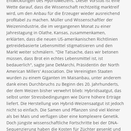
Entwicklungen des Hybridweizens. Dieser Vorstoß ist eine
Wette darauf, dass die Wissenschaft rechtzeitig marktreif
wird, um den Anbau für die Erzeuger wieder ausreichend
profitabel zu machen. Müller und Wissenschaftler der
Weizenindustrie, die im vergangenen Monat zu einer
Jahrestagung in Olathe, Kansas, zusammenkamen,
erklärten, dass die neuen US-amerikanischen Richtlinien
getreidebasierte Lebensmittel stigmatisieren und den
Markt weiter schmälern. "Die Tatsache, dass wir betonen
müssen, dass Brot ein echtes Lebensmittel ist, ist
bedauerlich", sagte Jane DeMarchi, Präsidentin der North
American Millers' Association. Die Vereinigten Staaten
wurden zu einem Giganten im Maisanbau, unter anderem
dank eines Durchbruchs zu Beginn des 20. Jahrhunderts,
der dem Weizen bisher verwehrt blieb: Hybridsaatgut, das
selbst unter Stressbedingungen wie Dürre höhere Erträge
liefert. Die Herstellung von Hybrid-Weizensaatgut ist jedoch
nicht so einfach. Die Samen und Pflanzen sind viel kleiner
als bei Mais und verfügen über eine komplexere Genetik.
Doch jüngste wissenschaftliche Fortschritte bei der DNA-
Sequenzierung haben die Kosten für Züchter gesenkt und