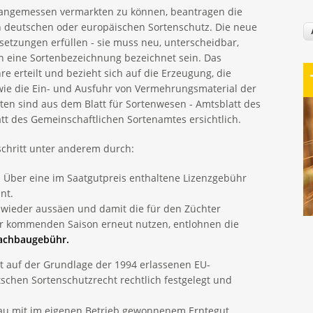
angemessen vermarkten zu können, beantragen die
en deutschen oder europäischen Sortenschutz. Die neue
ssetzungen erfüllen - sie muss neu, unterscheidbar,
 eine Sortenbezeichnung bezeichnet sein. Das
re erteilt und bezieht sich auf die Erzeugung, die
wie die Ein- und Ausfuhr von Vermehrungsmaterial der
rten sind aus dem Blatt für Sortenwesen - Amtsblatt des
 des Gemeinschaftlichen Sortenamtes ersichtlich.
tschritt unter anderem durch:
. Über eine im Saatgutpreis enthaltene Lizenzgebühr
nt.
te wieder aussäen und damit die für den Züchter
der kommenden Saison erneut nutzen, entlohnen die
achbaugebühr.
 auf der Grundlage der 1994 erlassenen EU-
chen Sortenschutzrecht rechtlich festgelegt und
bau mit im eigenen Betrieb gewonnenem Erntegut