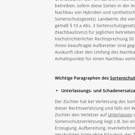
betreiben, sofern diese Sorten in der 
Nachbau von Hybriden und synthetischen
Sortenschutzgesetz). Landwirte, die v
gemäß § 10 a Abs. 3 Sortenschutzgeset
(Nachbaulizenz) für jeglichen betriebe
höchstrichterlicher Rechtsprechung 50 
ihnen beauftragte Aufbereiter sind geg
Auskunft über den Umfang des Nachbaus
Anhaltspunkte für einen Nachbau vorli
Wichtige Paragraphen des
Sortenschut
Unterlassungs- und Schadenersatza
Der Züchter hat bei Verletzung des So
dieser Rechtsverletzung und falls ein 
Züchter den Verletzer auf
Unterlassen
d
Sortenschutzverletzung liegt z.B. bei ei
Erzeugung, Aufbereitung, Inverkehrbri
geschützten Sorte ohne Erlaubnis des Zü