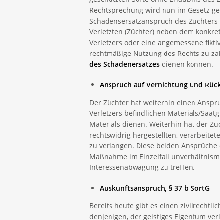
Rechtsprechung wird nun im Gesetz gen
Schadensersatzanspruch des Züchters be
Verletzten (Züchter) neben dem konkr
Verletzers oder eine angemessene fiktiv
rechtmäßige Nutzung des Rechts zu za
des Schadenersatzes
dienen können.
Anspruch auf Vernichtung und Rückr
Der Züchter hat weiterhin einen Anspr
Verletzers befindlichen Materials/Saatg
Materials dienen. Weiterhin hat der Zü
rechtswidrig hergestellten, verarbeite
zu verlangen. Diese beiden Ansprüche 
Maßnahme im Einzelfall unverhältnismä
Interessenabwägung zu treffen.
Auskunftsanspruch, § 37 b SortG
Bereits heute gibt es einen zivilrecht
denjenigen, der geistiges Eigentum ver