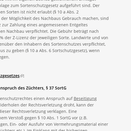
Anlage zum Sortenschutzgesetz aufgeführt sind. Der
 Sorten ist nicht erlaubt (§ 10 a Abs. 2
on der Möglichkeit des Nachbaus Gebrauch machen, sind
z zur Zahlung eines angemessenen Entgeltes
nen Nachbau verpflichtet. Die Gebühr beträgt nach
% der Z-Lizenz der jeweiligen Sorte. Landwirte und von
enüber den Inhabern des Sortenschutzes verpflichtet,
 zu geben (§ 10 a Abs. 6 Sortschutzgesetz), wenn
egen.
zgesetzes
(link is external)
:
nspruch des Züchters, § 37 SortG
rtenschutzrechtes einen Anspruch auf
Beseiti
g
un
g
Widerholen der Rechtsverletzung droht, kann der
ieser Rechtsverletzung verklagen. Eine
nem Verstoß gegen § 10 Abs. 1 SortG vor (z.B.
ngen, Ein- oder Ausfuhr von Vermehrungsmaterial einer
chters etc.). Im Einklang mit der bisherigen