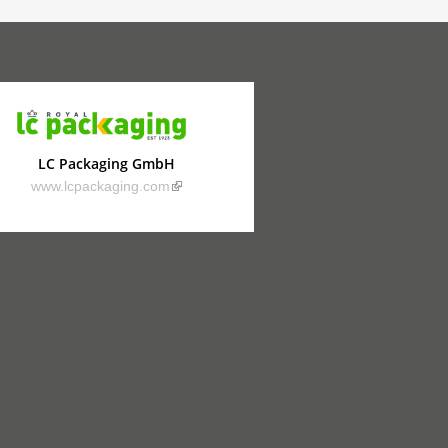
LC Packaging GmbH
(link is external)
www.lcpackaging.com