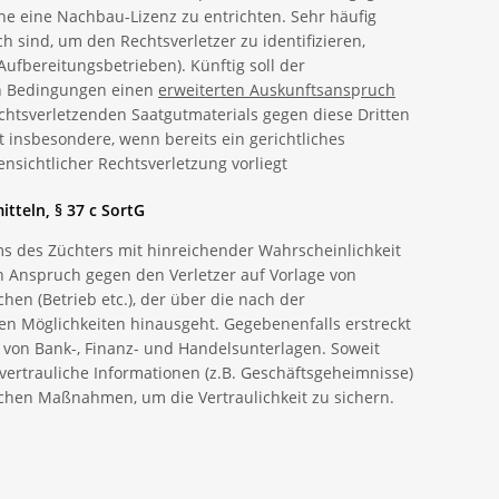
ne eine Nachbau-Lizenz zu entrichten. Sehr häufig
ch sind, um den Rechtsverletzer zu identifizieren,
Aufbereitungsbetrieben). Künftig soll der
n Bedingungen einen
erweiterten Auskunftsans
p
ruch
chtsverletzenden Saatgutmaterials gegen diese Dritten
t insbesondere, wenn bereits ein gerichtliches
ensichtlicher Rechtsverletzung vorliegt
tteln, § 37 c SortG
s des Züchters mit hinreichender Wahrscheinlichkeit
nen Anspruch gegen den Verletzer auf Vorlage von
en (Betrieb etc.), der über die nach der
en Möglichkeiten hinausgeht. Gegebenenfalls erstreckt
 von Bank-, Finanz- und Handelsunterlagen. Soweit
vertrauliche Informationen (z.B. Geschäftsgeheimnisse)
rlichen Maßnahmen, um die Vertraulichkeit zu sichern.