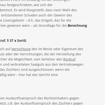
au festgeschrieben, wie sich der
misst. Es wird klargestellt, dass nach Wahl des
et entstandenen Schaden auch der Gewinn des
e Lizenzgebühr – d.h. das Entgelt, das für die
hlen gewesen wäre – als Grundlage für die
Berechnung
uf, § 37 a SortG
uch auf
Vernichtun
g des im Besitz oder Eigentum des
uts oder der Vorrichtungen, die der Herstellung des
chter die Möglichkeit, vom Verletzer den
Rückruf
ten und verbreiteten Saatguts aus den Vertriebswegen
des Züchters sind ausgeschlossen, wenn die
ßig wäre – hier hat das Gericht eine
lichen Auskunftsanspruch des Rechtsinhabers gegen
letzt, z.B. der Auskunftsanspruch des Züchters gegen