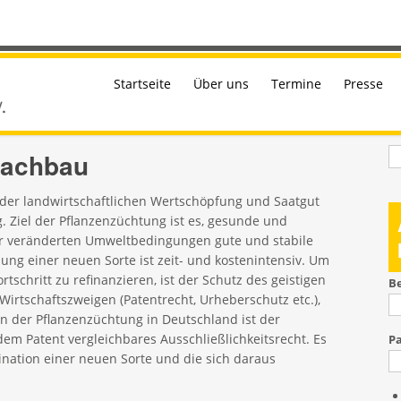
Startseite
Über uns
Termine
Presse
S
Nachbau
der landwirtschaftlichen Wertschöpfung und Saatgut
g. Ziel der Pflanzenzüchtung ist es, gesunde und
ter veränderten Umweltbedingungen gute und stabile
klung einer neuen Sorte ist zeit- und kostenintensiv. Um
schritt zu refinanzieren, ist der Schutz des geistigen
B
irtschaftszweigen (Patentrecht, Urheberschutz etc.),
n der Pflanzenzüchtung in Deutschland ist der
dem Patent vergleichbares Ausschließlichkeitsrecht. Es
P
nation einer neuen Sorte und die sich daraus