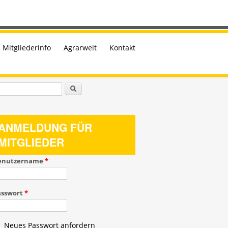
Mitgliederinfo
Agrarwelt
Kontakt
uchformular
Suche
ANMELDUNG FÜR
MITGLIEDER
enutzername
*
asswort
*
Neues Passwort anfordern